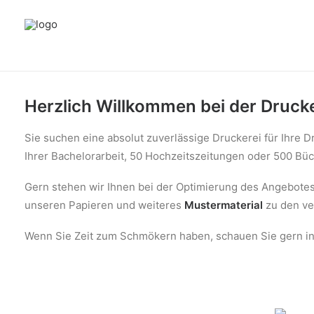
PREISRECHNER
Herzlich Willkommen bei der Druck
SHOP
Sie suchen eine absolut zuverlässige Druckerei für Ihre D
FAQ (HILFE)
Ihrer Bachelorarbeit, 50 Hochzeitszeitungen oder 500 Bü
DRUCKDATEN
Gern stehen wir Ihnen bei der Optimierung des Angebotes
BLOG
unseren Papieren und weiteres
Mustermaterial
zu den ve
JOBS UND KARRIERE
Wenn Sie Zeit zum Schmökern haben, schauen Sie gern 
MEHR…
SEARCH
CART