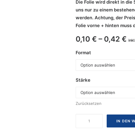
Die Folie wird direkt in d
uns nur zu einem bestehend
werden. Achtung, der Preis
Folie vorne + hinten muss 
0,10
€
–
0,42
€
ink
Format
Stärke
Zurücksetzen
Starke
IN DEN 
Folie
(matt)