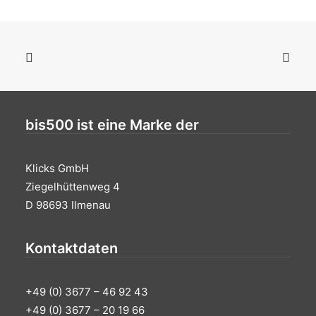
bis500 ist eine Marke der
IN DEN WARENKORB
Werbeanzeige bis500 Schule
0,00
€
Klicks GmbH
Ziegelhüttenweg 4
D 98693 Ilmenau
Kontaktdaten
+49 (0) 3677 – 46 92 43
+49 (0) 3677 – 20 19 66