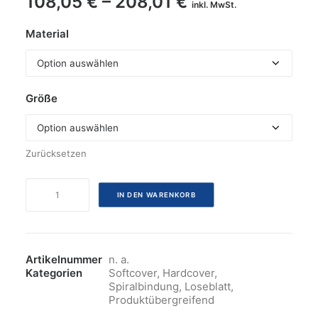
108,05
€
–
208,01
€
inkl. MwSt.
Material
Größe
Zurücksetzen
Prägestempel
IN DEN WARENKORB
Menge
Artikelnummer
n. a.
Kategorien
Softcover
,
Hardcover
,
Spiralbindung
,
Loseblatt
,
Produktübergreifend