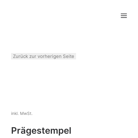
Preisrechner
Zurück zur vorherigen Seite
Shop
FAQ (Hilfe)
Druckdaten
Blog
Jobs und Karriere
Mehr…
inkl. MwSt.
Prägestempel