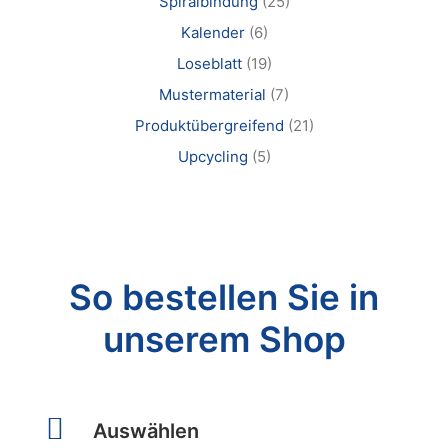
Spiralbindung
(25)
Produktseite
Kalender
(6)
gewählt
werden
Loseblatt
(19)
Mustermaterial
(7)
Produktübergreifend
(21)
Upcycling
(5)
So bestellen Sie in
unserem Shop
Auswählen