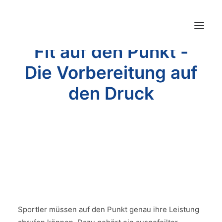
Fit auf den Punkt -
Die Vorbereitung auf
Preisrechner
den Druck
Shop
FAQ (Hilfe)
15. Mai 2019
|
In
Hobbyautor
,
Projekte
|
4 Minutes
Druckdaten
Blog
Jobs und Karriere
Mehr…
Sportler müssen auf den Punkt genau ihre Leistung