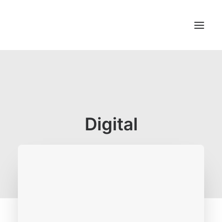
Preisrechner
Shop
FAQ (Hilfe)
Digital
Druckdaten
Blog
Jobs und Karriere
Mehr…